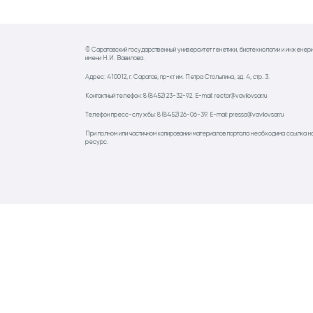
© Саратовский государственный университет генетики, биотехнологии и инженер
имени Н.И. Вавилова.
Адрес: 410012, г. Саратов, пр-кт им. Петра Столыпина, зд. 4, стр. 3.
Контактный телефон: 8 (8452) 23-32-92. E-mail: rector@vavilovsar.ru
Телефон пресс-службы: 8 (8452) 26-06-39. E-mail: pressa@vavilovsar.ru
При полном или частичном копировании материалов портала необходима ссылка н
ресурс.