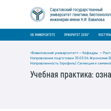
Институты
связям с общественностью
информационного центра
Геральдическая символика
Конференции Вавиловского
Саратовский государственный
Военный учебный центр
Отдел по социальной работе
Нормативные и справочно-
About Saratov
университет генетики, биотехнолог
Информационный блок
университета
Среднее профессиональное
информационные документы
Материально-технические условия
Объединенный совет обучающихся
инженерии имени Н.И. Вавилова
образование
About University
История университета
Научно-технический совет
для ОВЗ и инвалидов
Бакалавриат/специалитет
Contacts
ОБ УНИВЕРСИТЕТЕ
ПРИОРИТЕТ 2030^
ПОСТУП
«Вавиловский университет» —
Кафедры —
Раст
Направление подготовки 35.03.04 Агрономия (
Направленность (профиль) Селекция и семено
Учебная практика: озн