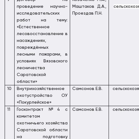
проведение научно-
Маштаков Д.А.,
сельскохоз
исследовательских
Проездав П.Н.
работ на тему:
«Естественное
лесовосстановление в
насаждениях,
повреждённых
лесными пожарами, в
условиях Вязовского
лесничества
Саратовской
области»
10
Внутрихозяйственное
Самсонов Е.В.
сельскохоз
охотустройство ОУ
«Покурлейское»
11
Госконтракт №4 с
Самсонов Е.В.
сельскохоз
комитетом
охотничьего хозяйства
Саратовской области
на подготовку