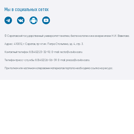
Мы в социальных сетях
© Саратовский государственный университет генетики, биотехнологии и инженерии имени Н.И. Вавилова.
Адрес: 410012, г. Саратов, пр-кт им. Петра Столыпина, зд. 4, стр. 3.
Контактный телефон: 8 (8452) 23-32-92. E-mail: rector@vavilovsar.ru
Телефон пресс-службы: 8 (8452) 26-06-39. E-mail: pressa@vavilovsar.ru
При полном или частичном копировании материалов портала необходима ссылка на ресурс.