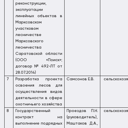
реконструкции,
эксплуатации
линейных объектов в
Марксовском
участковом
лесничестве
Марксовского
лесничества
Саратовской области
(ООО «Поиск»;
договор № 492-ЛТ от
28.07.2014)
7
Разработка проекта
Самсонов Е.В.
сельскохоз
освоения лесов для
осуществления видов
деятельности в сфере
охотничьего хозяйства
8
Государственный
Проездов П.Н.
сельскохоз
контракт на
(руководитель),
выполнение подрядных
Маштаков Д.А.,