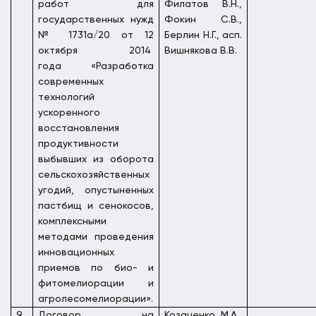
работ для
Филатов В.Н.,
государственных нужд
Фокин С.В.,
№ 1731а/20 от 12
Берлин Н.Г., асп.
октября 2014
Вишнякова В.В.
года «Разработка
современных
технологий
ускоренного
восстановления
продуктивности
выбывших из оборота
сельскохозяйственных
угодий, опустыненных
пастбищ и сенокосов,
комплексными
методами проведения
инновационных
приемов по био- и
фитомелиорации и
агролесомелиорации».
9
Договор на
Козаченко М.А.,