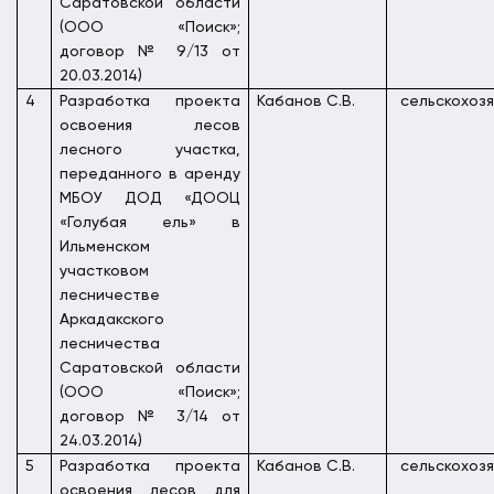
Саратовской области
(ООО «Поиск»;
договор № 9/13 от
20.03.2014)
4
Разработка проекта
Кабанов С.В.
сельскохоз
освоения лесов
лесного участка,
переданного в аренду
МБОУ ДОД «ДООЦ
«Голубая ель» в
Ильменском
участковом
лесничестве
Аркадакского
лесничества
Саратовской области
(ООО «Поиск»;
договор № 3/14 от
24.03.2014)
5
Разработка проекта
Кабанов С.В.
сельскохоз
освоения лесов для