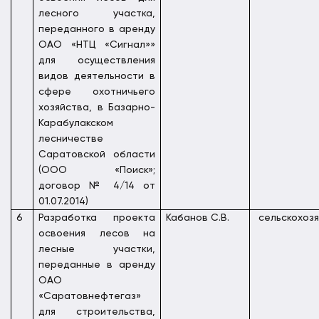
лесного участка,
переданного в аренду
ОАО «НТЦ «Сигнал»»
для осуществления
видов деятельности в
сфере охотничьего
хозяйства, в Базарно-
Карабулакском
лесничестве
Саратовской области
(ООО «Поиск»;
договор № 4/14 от
01.07.2014)
6
Разработка проекта
Кабанов С.В.
сельскохоз
освоения лесов на
лесные участки,
переданные в аренду
ОАО
«Саратовнефтегаз»
для строительства,