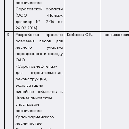
лесничестве
Саратовской области
(ООО «Поиск»;
договор № 2/14 от
24.02.2014)
3
Разработка проекта
Кабанов С.В.
сельскохоз
освоения лесов для
лесного участка
переданного в аренду
ОАО
«Саратовнефтегаз»
для строительства,
реконструкции,
эксплуатации
линейных объектов в
Нижнебанновском
участковом
лесничестве
Красноармейского
лесничестве