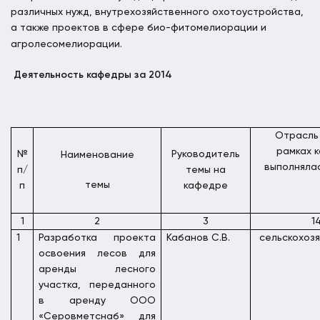
различных нужд, внутрехозяйственного охотоустройства,
а также проектов в сфере био-фитомелиорации и
агролесомелиорации.
Деятельность кафедры за 2014
Отрасль 
рамках 
№
Руководитель
Наименование
выполняла
п/
темы на
темы
п
кафедре
1
2
3
1
1
Разработка проекта
Кабанов С.В.
сельскохоз
освоения лесов для
аренды лесного
участка, переданного
в аренду ООО
«Серовметснаб» для