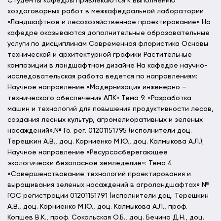
Студенты кафедры привлекаются к выполнению
хоздоговорных работ в межкафедральной лаборатории
«Ландшафтное и лесохозяйственное проектирование» На
кафедре оказываются дополнительные образовательные
услуги по дисциплинам Современная флористика Основы
технической и архитектурной графики Растительные
композиции в ландшафтном дизайне На кафедре научно-
исследовательская работа ведется по направлениям:
Научное направление «Модернизация инженерно –
технического обеспечения АПК» Тема 9. «Разработка
машин и технологий для повышения продуктивности лесов,
создания лесных культур, агромелиоративных и зеленых
насаждений».№ Го. рег. 01201151795 (исполнители доц.
Терешкин А.В., доц. Корниенко М.Ю., доц. Калмыкова А.Л.);
Научное направление «Ресурсосберегающее
экологически безопасное земледелие»: Тема 4
«Совершенствование технологий проектирования и
выращивания зеленых насаждений в агроландшафтах» №
ГОС регистрации 01201151791 (исполнители доц. Терешкин
А.В., доц. Корниенко М.Ю., доц. Калмыкова А.Л., проф.
Копшев В.К., проф. Сокольская О.Б., доц. Бечина Д.Н., доц.