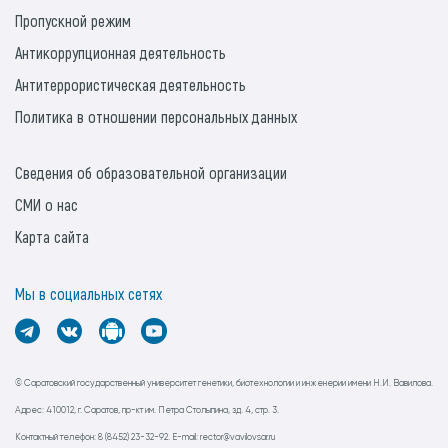
Пропускной режим
Антикоррупционная деятельность
Антитеррористическая деятельность
Политика в отношении персональных данных
Сведения об образовательной организации
СМИ о нас
Карта сайта
Мы в социальных сетях
© Саратовский государственный университет генетики, биотехнологии и инженерии имени Н.И. Вавилова.
Адрес: 410012, г. Саратов, пр-кт им. Петра Столыпина, зд. 4, стр. 3.
Контактный телефон: 8 (8452) 23-32-92. E-mail: rector@vavilovsar.ru