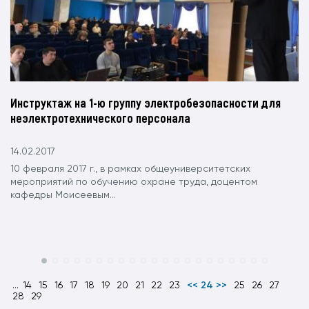
Инструктаж на 1-ю группу электробезопасности для
неэлектротехнического персонала
14.02.2017
10 февраля 2017 г., в рамках общеуниверситетских
мероприятий по обучению охране труда, доцентом
кафедры Моисеевым...
...
14
15
16
17
18
19
20
21
22
23
<< 24 >>
25
26
27
28
29