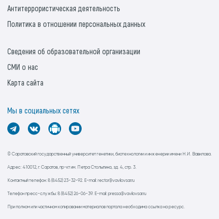
Антитеррористическая деятельность
Политика в отношении персональных данных
Сведения об образовательной организации
СМИ о нас
Карта сайта
Мы в социальных сетях
© Саратовский государственный университет генетики, биотехнологии и инженерии имени Н.И. Вавилова.
Адрес: 410012, г. Саратов, пр-кт им. Петра Столыпина, зд. 4, стр. 3.
Контактный телефон: 8 (8452) 23-32-92. E-mail: rector@vavilovsar.ru
Телефон пресс-службы: 8 (8452) 26-06-39. E-mail: pressa@vavilovsar.ru
При полном или частичном копировании материалов портала необходима ссылка на ресурс.