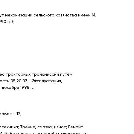
т механизации сельского хозяйства имени М.
0 гг.);
ёс тракторных трансмиссий путем
сть 05.20.03 - Эксплуатация,
декабря 1998 г.;
абот - 12;
хника; Трение, смазка, износ; Ремонт
в АПК; Надежность агророботизированных