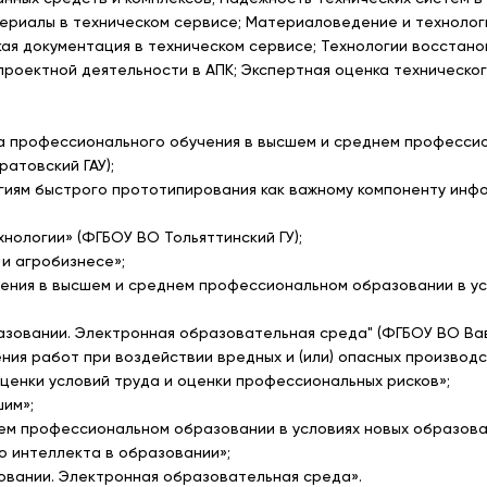
териалы в техническом сервисе; Материаловедение и технолог
кая документация в техническом сервисе; Технологии восстан
роектной деятельности в АПК; Экспертная оценка техническог
ка профессионального обучения в высшем и среднем професси
атовский ГАУ);
логиям быстрого прототипирования как важному компоненту ин
нологии» (ФГБОУ ВО Тольяттинский ГУ);
 и агробизнесе»;
учения в высшем и среднем профессиональном образовании в у
разовании. Электронная образовательная среда" (ФГБОУ ВО Ва
ения работ при воздействии вредных и (или) опасных производ
ценки условий труда и оценки профессиональных рисков»;
им»;
нем профессиональном образовании в условиях новых образов
о интеллекта в образовании»;
овании. Электронная образовательная среда».