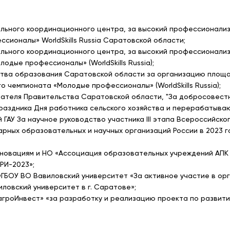
нального координационного центра, за высокий профессионали
сионалы» WorldSkills Russia Саратовской области;
нального координационного центра, за высокий профессионализ
одые профессионалы» (WorldSkills Russia);
рства образования Саратовской области за организацию площа
о чемпионата «Молодые профессионалы» (WorldSkills Russia);
едателя Правительства Саратовской области, "За добросовест
раздника Дня работника сельского хозяйства и перерабатыв
 ГАУ За научное руководство участника III этапа Всероссийск
арных образовательных и научных организаций России в 2023 
нновациям и НО «Ассоциация образовательных учреждений АПК 
РИ-2023»;
ФГБОУ ВО Вавиловский университет «За активное участие в ор
ловский университет в г. Саратове»;
сагроИнвест» «за разработку и реализацию проекта по развит