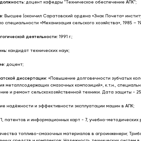
должность:
доцент кафедры "Техническое обеспечение АПК";
е:
Высшее (окончил Саратовский ордена «Знак Почета» институ
по специальности «Механизация сельского хозяйства», 1985 – 199
гогической деятельности:
1991 г.;
ень:
кандидат технических наук;
ие:
доцент;
атской диссертации:
«Повышение долговечности зубчатых кол
я металлсодержащих смазочных композиций», к.т.н., специально
ие и ремонт сельскохозяйственной техники. Дата защиты - 25 
е надёжности и эффективности эксплуатации машин в АПК;
71, патентов и информационных карт - 7, учебно-методических р
ества топливо-смазочных материалов в агроинженери; Триботе
нных средств и комплексов; Надежность технических систем 