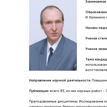
Занимаемая 
Образовани
И. Калинина 
Начало педа
Ученая степ
Ученое зван
Тема кандид
использовани
восстановлен
Направление научной деятельности:
Повышени
Публикации:
всего 83, из них научных работ - 
Преподаваемые дисциплины: Исследование кач
типовых агрегатов; Ремонт агророботизирова