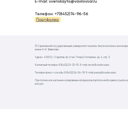
E-mail: v.venskaytis@vavilovsar.ru
Телефон: +7(8452)74-96-56
Портфолио
© Саратовский государственный университет генетики, биотехнологии и инженер
имени Н.И. Вавилова.
Адрес: 410012, г. Саратов, пр-кт им. Петра Столыпина, зд. 4, стр. 3.
Контактный телефон: 8 (8452) 23-32-92. E-mail: rector@vavilovsar.ru
Телефон пресс-службы: 8 (8452) 26-06-39. E-mail: pressa@vavilovsar.ru
При полном или частичном копировании материалов портала необходима ссылка н
ресурс.