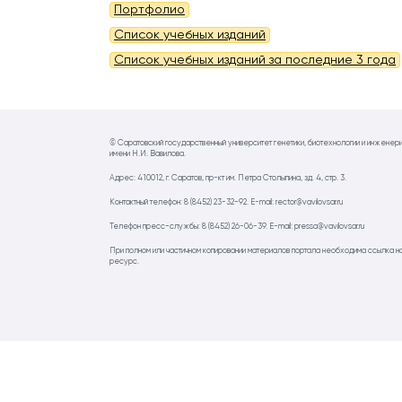
Портфолио
Список учебных изданий
Список учебных изданий за последние 3 года
© Саратовский государственный университет генетики, биотехнологии и инженер
имени Н.И. Вавилова.
Адрес: 410012, г. Саратов, пр-кт им. Петра Столыпина, зд. 4, стр. 3.
Контактный телефон: 8 (8452) 23-32-92. E-mail: rector@vavilovsar.ru
Телефон пресс-службы: 8 (8452) 26-06-39. E-mail: pressa@vavilovsar.ru
При полном или частичном копировании материалов портала необходима ссылка н
ресурс.