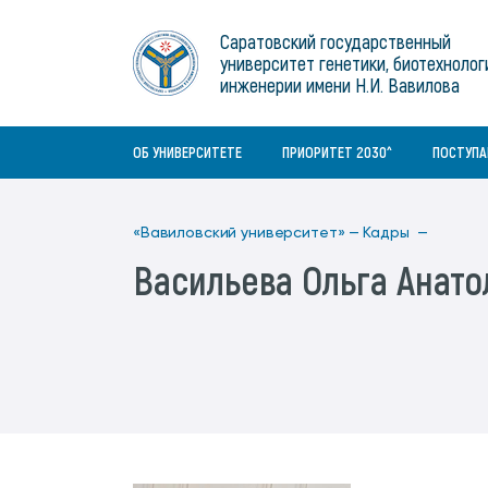
Институты
связям с общественностью
информационного центра
Геральдическая символика
Конференции Вавиловского
Саратовский государственный
Военный учебный центр
Отдел по социальной работе
Нормативные и справочно-
About Saratov
университет генетики, биотехнолог
Информационный блок
университета
Среднее профессиональное
информационные документы
Материально-технические условия
Объединенный совет обучающихся
инженерии имени Н.И. Вавилова
образование
About University
История университета
Научно-технический совет
для ОВЗ и инвалидов
Бакалавриат/специалитет
Contacts
ОБ УНИВЕРСИТЕТЕ
ПРИОРИТЕТ 2030^
ПОСТУП
«Вавиловский университет» —
Кадры —
Васильева Ольга Анато