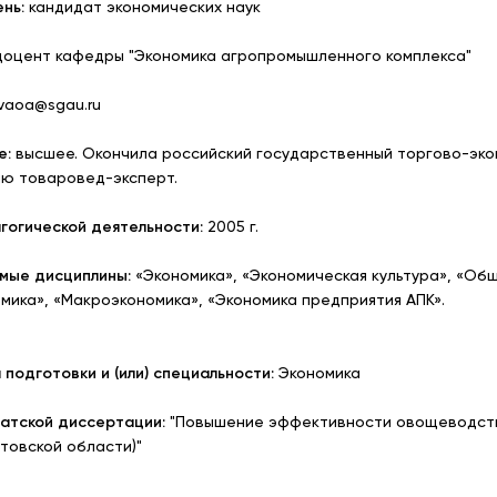
нь:
кандидат экономических наук
оцент кафедры "Экономика агропромышленного комплекса"
evaoa@sgau.ru
е:
высшее. Окончила российский государственный торгово-экон
ю товаровед-эксперт.
гогической деятельности:
2005 г.
мые дисциплины:
«Экономика», «Экономическая культура», «Об
мика», «Макроэкономика», «Экономика предприятия АПК».
подготовки и (или) специальности:
Экономика
атской диссертации:
"Повышение эффективности овощеводств
товской области)"