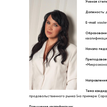
Ученая степе
Должность:
д
E-mail:
vasil
Образовани
квалификаци
Начало педа
Преподавае
«Микроэконо
Направления 
Тема кандид
продовольственного рынка (на примере Сара
Повышение квалификации: