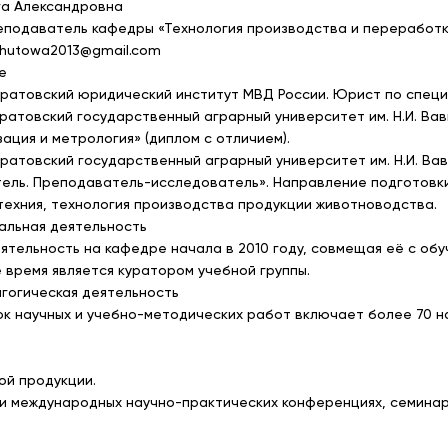
га Александровна
подаватель кафедры «Технология производства и переработк
.shutowa2013@gmail.com
е
 Саратовский юридический институт МВД России. Юрист по спе
 Саратовский государственный аграрный университет им. Н.И. В
ация и метрология» (диплом с отличием).
 Саратовский государственный аграрный университет им. Н.И. В
ель. Преподаватель-исследователь». Направление подготовки: 
техния, технология производства продукции животноводства.
льная деятельность
ятельность на кафедре начала в 2010 году, совмещая её с обу
 время является куратором учебной группы.
гогическая деятельность
к научных и учебно-методических работ включает более 70 н
ой продукции.
 и международных научно-практических конференциях, семинар