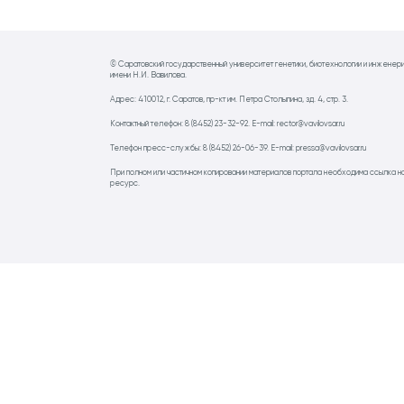
© Саратовский государственный университет генетики, биотехнологии и инженер
имени Н.И. Вавилова.
Адрес: 410012, г. Саратов, пр-кт им. Петра Столыпина, зд. 4, стр. 3.
Контактный телефон: 8 (8452) 23-32-92. E-mail: rector@vavilovsar.ru
Телефон пресс-службы: 8 (8452) 26-06-39. E-mail: pressa@vavilovsar.ru
При полном или частичном копировании материалов портала необходима ссылка н
ресурс.