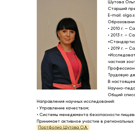
Шутова Оль
Старший пре
E-mail: olga
Образовани
• 2010 г. —
• 2013 г. —
«Стандартиз
• 2019 г. —
«Исследоват
частная зоо
Профессиона
Трудовую де
В настоящее
Научно-педа
Общий списо
Направления научных исследований:
• Управление качеством;
• Системы менеджмента безопасности пищев
Принимает активное участие в региональных
Портфолио Шутова О.А.