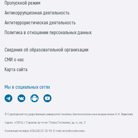
Пропускной режим
Антикоррупционная деятельность
Антитеррористическая деятельность
Политика в отношении персональных данных
Сведения об образовательной организации
СМИ о нас
Карта сайта
Мы в социальных сетях
© Саратовский государственный университет генетики, биотехнологии и инженерии имени Н.И. Вавилова.
Адрес: 410012, г. Саратов, пр-кт им. Петра Столыпина, зд. 4, стр. 3.
Контактный телефон: 8 (8452) 23-32-92. E-mail: rector@vavilovsar.ru