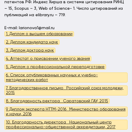
патентов РФ. Индекс Хирша в системе цитирования РИНЦ
– 15, Scopus – 3, Web of Science- 1. Число цитирований из
публикаций на elibrary.ru – 719.
E-mail: larionova1@mail.ru
1. Диплом о высшем образовании
2. Диплом кандидата наук
3. Диплом доктора наук
4. Аттестат о присвоении ученого звания
5. Диплом о профессиональной переподготовке
6. Список опубликованных научных и учебно-
методических работ
7. Благодарственное письмо_ Российский союз молодежи,
2015
8. Благодарность ректора_ Саратовский ГАУ, 2015
9. Диплом эксперта НТТМ-2016_ Министерство образования
и науки, 2016
10. Благодарность директора _Национальный центр
профессионально-общественной аккредитации, 2017