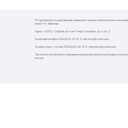
© Саратовский государственный университет генетики, биотехнологии и инженер
имени Н.И. Вавилова.
Адрес: 410012, г. Саратов, пр-кт им. Петра Столыпина, зд. 4, стр. 3.
Контактный телефон: 8 (8452) 23-32-92. E-mail: rector@vavilovsar.ru
Телефон пресс-службы: 8 (8452) 26-06-39. E-mail: pressa@vavilovsar.ru
При полном или частичном копировании материалов портала необходима ссылка н
ресурс.