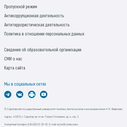
Пропускной режим
Антикоррупционная деятельность
Антитеррористическая деятельность
Политика в отношении персональных данных
Сведения об образовательной организации
СМИ о нас
Карта сайта
Мы в социальных сетях
© Саратовский государственный университет генетики, биотехнологии и инженерии имени Н.И. Вавилова.
Адрес: 410012, г. Саратов, пр-кт им. Петра Столыпина, зд. 4, стр. 3.
Контактный телефон: 8 (8452) 23-32-92. E-mail: rector@vavilovsar.ru