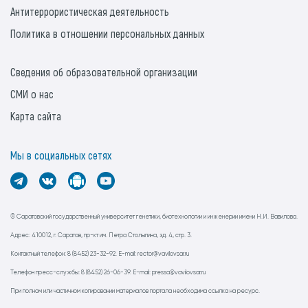
Антитеррористическая деятельность
Политика в отношении персональных данных
Сведения об образовательной организации
СМИ о нас
Карта сайта
Мы в социальных сетях
© Саратовский государственный университет генетики, биотехнологии и инженерии имени Н.И. Вавилова.
Адрес: 410012, г. Саратов, пр-кт им. Петра Столыпина, зд. 4, стр. 3.
Контактный телефон: 8 (8452) 23-32-92. E-mail: rector@vavilovsar.ru
Телефон пресс-службы: 8 (8452) 26-06-39. E-mail: pressa@vavilovsar.ru
При полном или частичном копировании материалов портала необходима ссылка на ресурс.