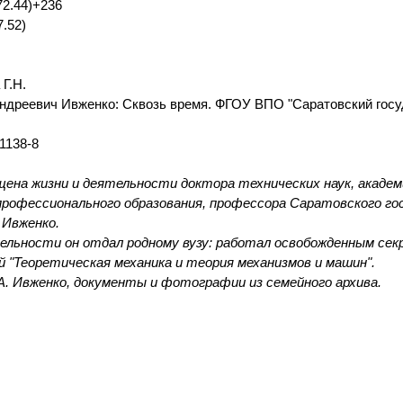
72.44)+236
7.52)
Г.Н.
ндреевич Ивженко: Сквозь время. ФГОУ ВПО "Саратовский госуда
1138-8
щена жизни и деятельности доктора технических наук, академ
профессионального образования, профессора Саратовского г
 Ивженко.
ельности он отдал родному вузу: работал освобожденным се
"Теоретическая механика и теория механизмов и машин".
.А. Ивженко, документы и фотографии из семейного архива.