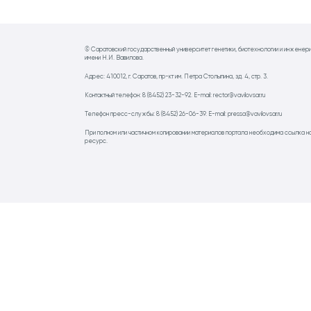
© Саратовский государственный университет генетики, биотехнологии и инженер
имени Н.И. Вавилова.
Адрес: 410012, г. Саратов, пр-кт им. Петра Столыпина, зд. 4, стр. 3.
Контактный телефон: 8 (8452) 23-32-92. E-mail: rector@vavilovsar.ru
Телефон пресс-службы: 8 (8452) 26-06-39. E-mail: pressa@vavilovsar.ru
При полном или частичном копировании материалов портала необходима ссылка н
ресурс.