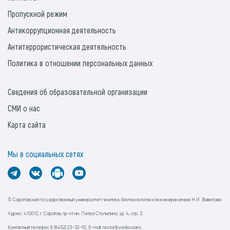
Пропускной режим
Антикоррупционная деятельность
Антитеррористическая деятельность
Политика в отношении персональных данных
Сведения об образовательной организации
СМИ о нас
Карта сайта
Мы в социальных сетях
© Саратовский государственный университет генетики, биотехнологии и инженерии имени Н.И. Вавилова.
Адрес: 410012, г. Саратов, пр-кт им. Петра Столыпина, зд. 4, стр. 3.
Контактный телефон: 8 (8452) 23-32-92. E-mail: rector@vavilovsar.ru