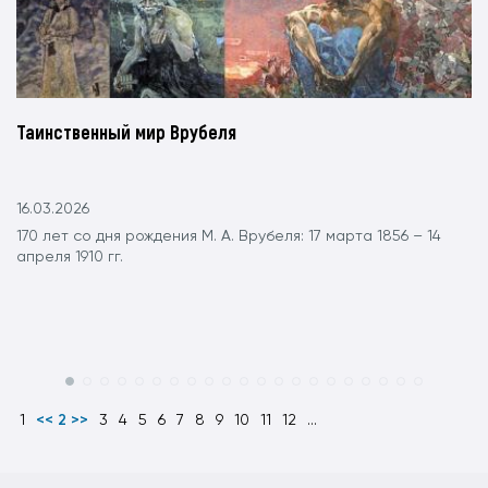
Таинственный мир Врубеля
16.03.2026
170 лет со дня рождения М. А. Врубеля: 17 марта 1856 – 14
апреля 1910 гг.
1
<< 2 >>
3
4
5
6
7
8
9
10
11
12
...