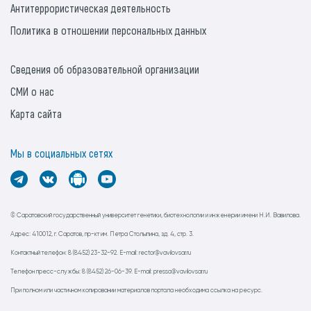
Антитеррористическая деятельность
Политика в отношении персональных данных
Сведения об образовательной организации
СМИ о нас
Карта сайта
Мы в социальных сетях
© Саратовский государственный университет генетики, биотехнологии и инженерии имени Н.И. Вавилова.
Адрес: 410012, г. Саратов, пр-кт им. Петра Столыпина, зд. 4, стр. 3.
Контактный телефон: 8 (8452) 23-32-92. E-mail: rector@vavilovsar.ru
Телефон пресс-службы: 8 (8452) 26-06-39. E-mail: pressa@vavilovsar.ru
При полном или частичном копировании материалов портала необходима ссылка на ресурс.