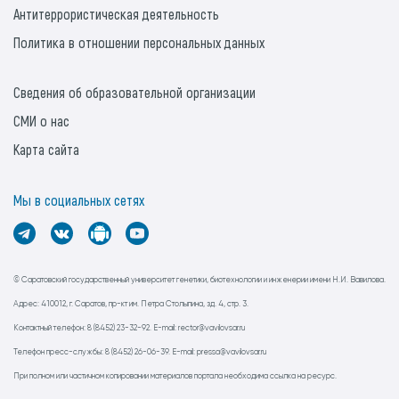
Антитеррористическая деятельность
Политика в отношении персональных данных
Сведения об образовательной организации
СМИ о нас
Карта сайта
Мы в социальных сетях
© Саратовский государственный университет генетики, биотехнологии и инженерии имени Н.И. Вавилова.
Адрес: 410012, г. Саратов, пр-кт им. Петра Столыпина, зд. 4, стр. 3.
Контактный телефон: 8 (8452) 23-32-92. E-mail: rector@vavilovsar.ru
Телефон пресс-службы: 8 (8452) 26-06-39. E-mail: pressa@vavilovsar.ru
При полном или частичном копировании материалов портала необходима ссылка на ресурс.