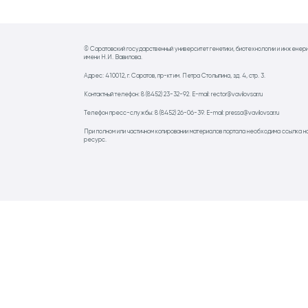
© Саратовский государственный университет генетики, биотехнологии и инженер
имени Н.И. Вавилова.
Адрес: 410012, г. Саратов, пр-кт им. Петра Столыпина, зд. 4, стр. 3.
Контактный телефон: 8 (8452) 23-32-92. E-mail: rector@vavilovsar.ru
Телефон пресс-службы: 8 (8452) 26-06-39. E-mail: pressa@vavilovsar.ru
При полном или частичном копировании материалов портала необходима ссылка н
ресурс.