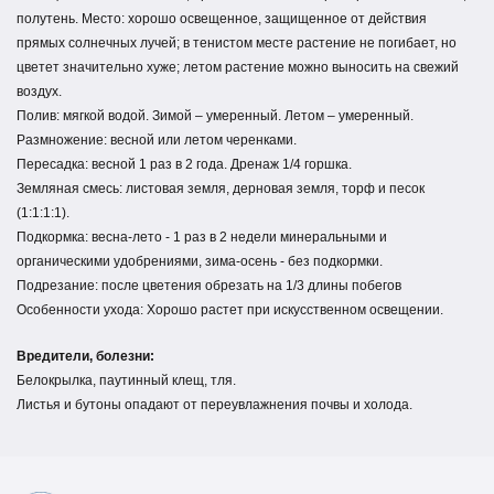
полутень. Место: хорошо освещенное, защищенное от действия
прямых солнечных лучей; в тенистом месте растение не погибает, но
цветет значительно хуже; летом растение можно выносить на свежий
воздух.
Полив: мягкой водой. Зимой – умеренный. Летом – умеренный.
Размножение: весной или летом черенками.
Пересадка: весной 1 раз в 2 года. Дренаж 1/4 горшка.
Земляная смесь: листовая земля, дерновая земля, торф и песок
(1:1:1:1).
Подкормка: весна-лето - 1 раз в 2 недели минеральными и
органическими удобрениями, зима-осень - без подкормки.
Подрезание: после цветения обрезать на 1/3 длины побегов
Особенности ухода: Хорошо растет при искусственном освещении.
Вредители, болезни:
Белокрылка, паутинный клещ, тля.
Листья и бутоны опадают от переувлажнения почвы и холода.